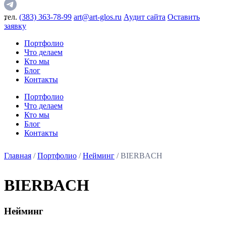
,
тел.
(383) 363-78-99
art@art-glos.ru
Аудит сайта
Оставить
заявку
Портфолио
Что делаем
Кто мы
Блог
Контакты
Портфолио
Что делаем
Кто мы
Блог
Контакты
Главная
/
Портфолио
/
Нейминг
/ BIERBACH
BIERBACH
Нейминг