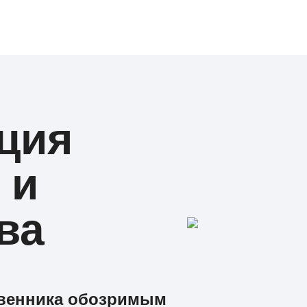
ция
 и
ва
твенника обозримым