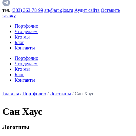
,
тел.
(383) 363-78-99
art@art-glos.ru
Аудит сайта
Оставить
заявку
Портфолио
Что делаем
Кто мы
Блог
Контакты
Портфолио
Что делаем
Кто мы
Блог
Контакты
Главная
/
Портфолио
/
Логотипы
/ Сан Хаус
Сан Хаус
Логотипы