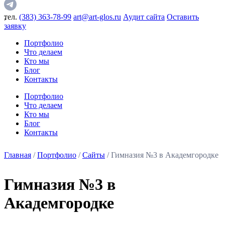
,
тел.
(383) 363-78-99
art@art-glos.ru
Аудит сайта
Оставить
заявку
Портфолио
Что делаем
Кто мы
Блог
Контакты
Портфолио
Что делаем
Кто мы
Блог
Контакты
Главная
/
Портфолио
/
Сайты
/ Гимназия №3 в Академгородке
Гимназия №3 в
Академгородке